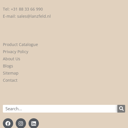
Tel:
+31 88 33 66 990
E-mail:
sales@lanzfeld.nl
Product Catalogue
Privacy Policy
About Us
Blogs
Sitemap
Contact
Search
F
I
L
a
n
i