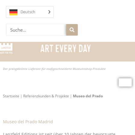
Zum
Inhalt
Deutsch
springen
Suche
Der preisgekrönte Lieferant für maßgeschneiderte Museumsshop-Produkte
Startseite
|
Referenzkunden & Projekte
|
Museo del Prado
Museo del Prado Madrid
Lanzfeld Editions ist seit über 10 Jahren der bevorzugte