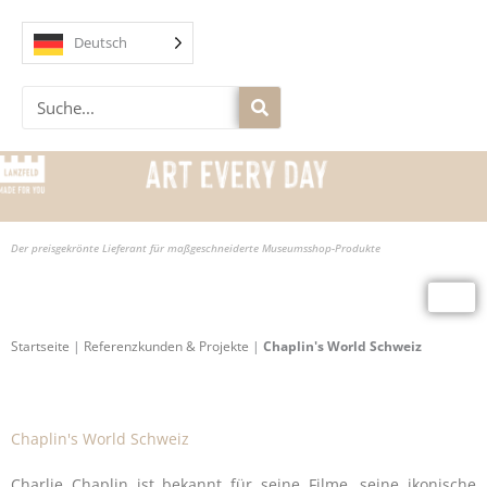
Zum
Inhalt
Deutsch
springen
Suche
Der preisgekrönte Lieferant für maßgeschneiderte Museumsshop-Produkte
Startseite
|
Referenzkunden & Projekte
|
Chaplin's World Schweiz
Chaplin's World Schweiz
Charlie Chaplin ist bekannt für seine Filme, seine ikonische