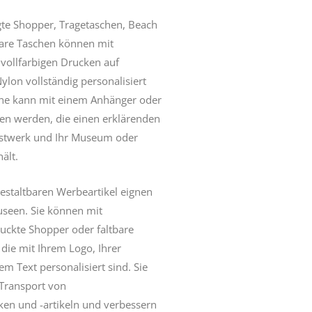
igte Shopper,
Tragetaschen
, Beach
bare Taschen
können mit
vollfarbigen Drucken auf
lon vollständig personalisiert
che kann mit einem Anhänger oder
hen werden, die einen erklärenden
nstwerk und Ihr Museum oder
ält.
gestaltbaren Werbeartikel eignen
useen. Sie können mit
ckte Shopper oder faltbare
die mit Ihrem Logo, Ihrer
em Text personalisiert sind. Sie
 Transport von
n und -artikeln und verbessern