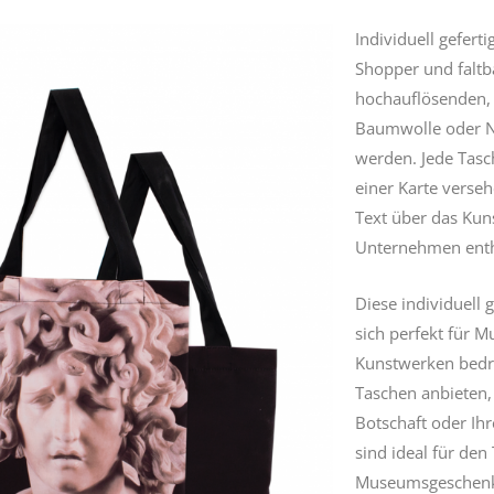
Individuell gefert
Shopper und
falt
hochauflösenden, 
Baumwolle oder Ny
werden. Jede Tas
einer Karte verse
Text über das Ku
Unternehmen enth
Diese individuell 
sich perfekt für M
Kunstwerken bedru
Taschen anbieten, 
Botschaft oder Ihr
sind ideal für den
Museumsgeschenke