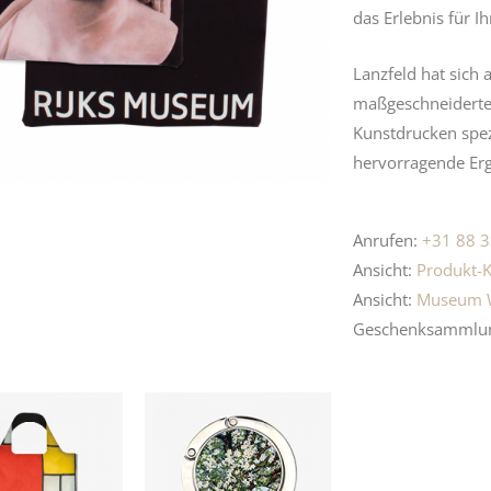
das Erlebnis für I
Lanzfeld hat sich a
maßgeschneiderte
Kunstdrucken spezi
hervorragende Er
Anrufen:
+31 88 3
Ansicht:
Produkt-K
Ansicht:
Museum 
Geschenksammlu