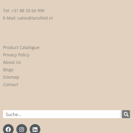
Tel:
+31 88 33 66 990
E-Mail:
sales@lanzfeld.nl
Product Catalogue
Privacy Policy
About Us
Blogs
Sitemap
Contact
Suche
F
I
L
a
n
i