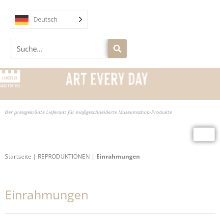
Zum
Inhalt
Deutsch
springen
Suche
Der preisgekrönte Lieferant für maßgeschneiderte Museumsshop-Produkte
Startseite
|
REPRODUKTIONEN
|
Einrahmungen
Einrahmungen