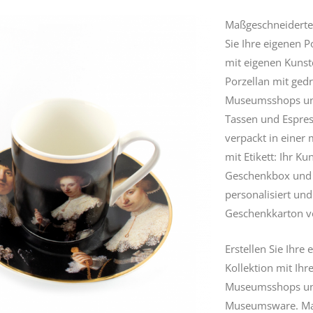
Maßgeschneidertes
Sie Ihre eigenen
P
mit eigenen Kuns
Porzellan mit gedr
Museumsshops und 
Tassen und Espres
verpackt in eine
mit Etikett: Ihr K
Geschenkbox und 
personalisiert und
Geschenkkarton v
Erstellen Sie Ihre 
Kollektion
mit Ihr
Museumsshops un
Museumsware. Ma