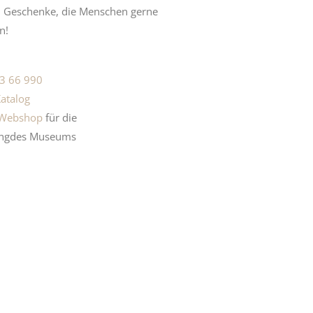
d Geschenke, die Menschen gerne
n!
3 66 990
atalog
Webshop
für die
ng
des
Museums