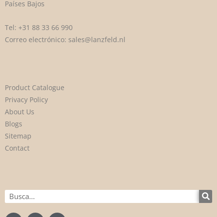
Países Bajos
Tel:
+31 88 33 66 990
Correo electrónico:
sales@lanzfeld.nl
Product Catalogue
Privacy Policy
About Us
Blogs
Sitemap
Contact
Buscar
en
F
I
L