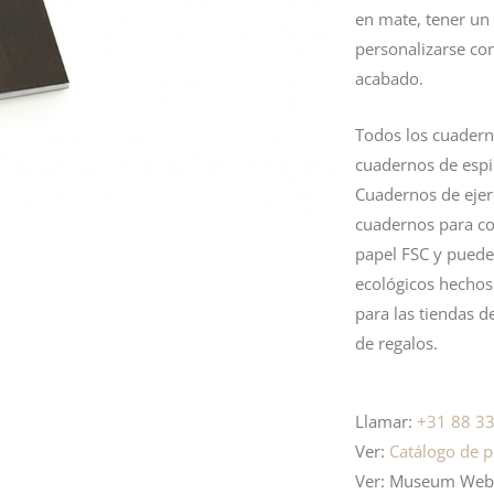
en mate, tener un
personalizarse co
acabado.
Todos los cuadern
cuadernos de espi
Cuadernos de ejer
cuadernos para co
papel FSC y puede
ecológicos hechos
para las tiendas d
de regalos.
Llamar:
+31 88 33
Ver:
Catálogo de p
Ver: Museum Websh