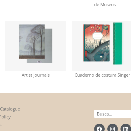
de Museos
Artist Journals
Cuaderno de costura Singer
 Catalogue
Buscar
Policy
en
s
F
I
L