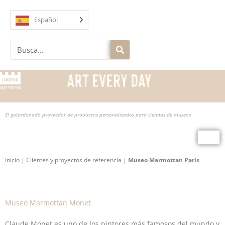
Ir
al
Español
contenido
Buscar
en
El galardonado proveedor de productos personalizados para tiendas de museos
Inicio
|
Clientes y proyectos de referencia
|
Museo Marmottan París
Museo Marmottan Monet
Claude Monet es uno de los pintores más famosos del mundo y