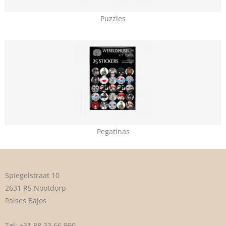
Puzzles
Pegatinas
Spiegelstraat 10
2631 RS Nootdorp
Países Bajos
Tel:
+31 88 33 66 990