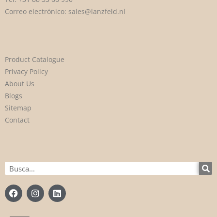
Correo electrónico:
sales@lanzfeld.nl
Product Catalogue
Privacy Policy
About Us
Blogs
Sitemap
Contact
Buscar
en
F
I
L
a
n
i
c
s
n
e
t
k