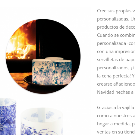
Cree sus propias
v
personalizadas. U
productos de deco
Cuando se combin
personalizada -c
con una impresión
servilletas de
pape
personalizados, ¡
t
la cena perfecta! 
crearse añadiendo
Navidad
hechas a
Gracias a la vajill
como a nuestros a
hogar a medida, p
ventas en su tien