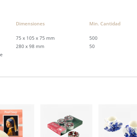
Dimensiones
Min. Cantidad​
75 x 105 x 75 mm
500
280 x 98 mm
50
je