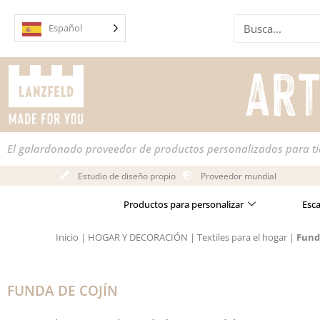
Ir
Buscar
al
Español
en
contenido
El galardonado proveedor de productos personalizados para t
Estudio de diseño propio
Proveedor mundial
Productos para personalizar
Esc
Inicio
|
HOGAR Y DECORACIÓN
|
Textiles para el hogar
|
Fund
FUNDA DE COJÍN