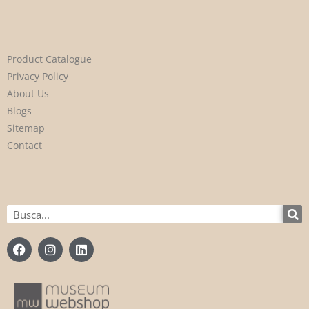
Product Catalogue
Privacy Policy
About Us
Blogs
Sitemap
Contact
Buscar
en
F
I
L
a
n
i
c
s
n
e
t
k
b
a
e
o
g
d