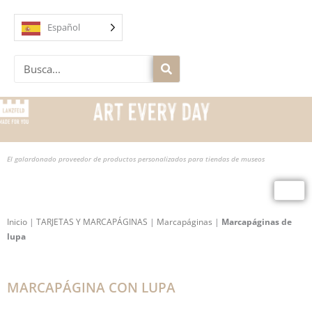
Ir
al
Español
contenido
Buscar
en
El galardonado proveedor de productos personalizados para tiendas de museos
Inicio
|
TARJETAS Y MARCAPÁGINAS
|
Marcapáginas
|
Marcapáginas de
lupa
MARCAPÁGINA CON LUPA