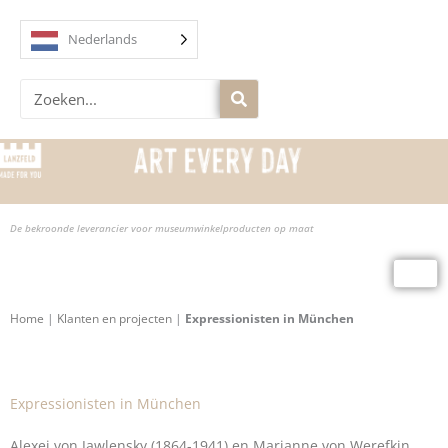
Overslaan
naar
Nederlands
inhoud
Zoek
op
De bekroonde leverancier voor museumwinkelproducten op maat
Home
|
Klanten en projecten
|
Expressionisten in München
Expressionisten in München
Alexej von Jawlensky (1864-1941) en Marianne von Werefkin