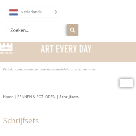
Overslaan
naar
Nederlands
inhoud
Zoek
op
De bekroonde leverancier voor museumwinkelproducten op maat
Home
|
PENNEN & POTLODEN
|
Schrijfsets
Schrijfsets