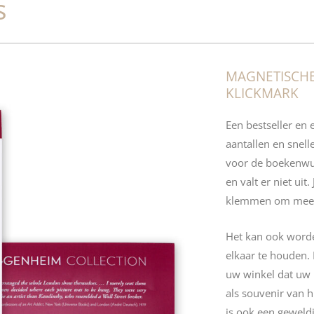
s
MAGNETISCH
KLICKMARK
Een bestseller en 
aantallen en snell
voor de boekenwu
en valt er niet uit
klemmen om meerd
Het kan ook word
elkaar te houden. 
uw winkel dat uw
als souvenir van
is ook een geweldi