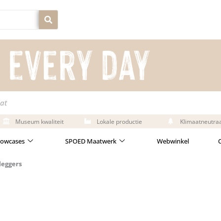
at
Museum kwaliteit
Lokale productie
Klimaatneutra
owcases
SPOED Maatwerk
Webwinkel
leggers