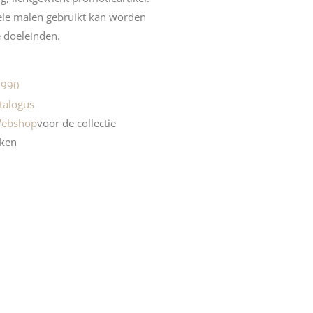
ele malen gebruikt kan worden
e doeleinden.
 990
talogus
ebshop
voor
de collectie
ken