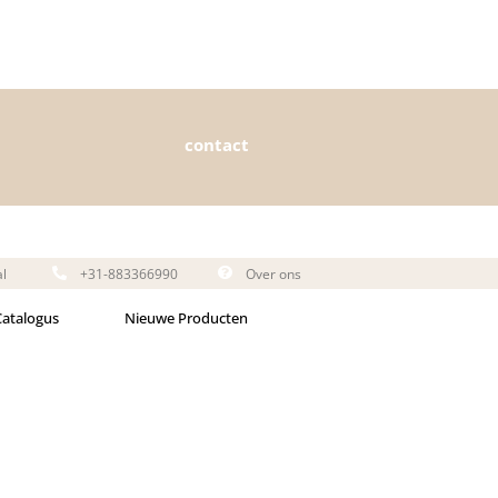
contact
al
+31-883366990
Over ons
Catalogus
Nieuwe Producten