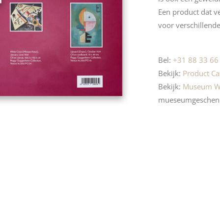
Een product dat v
voor verschillend
Bel:
+31 88 33 66
Bekijk:
Product Ca
Bekijk:
Museum W
mueseumgeschen