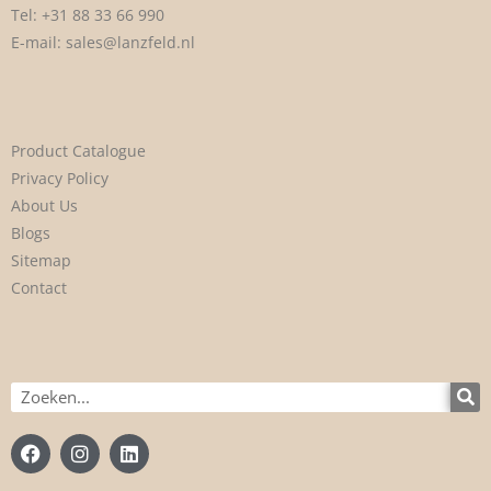
Tel:
+31 88 33 66 990
E-mail:
sales@lanzfeld.nl
Product Catalogue
Privacy Policy
About Us
Blogs
Sitemap
Contact
Zoek
op
F
I
L
a
n
i
c
s
n