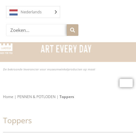
Overslaan
naar
Nederlands
inhoud
Zoek
op
De bekroonde leverancier voor museumwinkelproducten op maat
Home
|
PENNEN & POTLODEN
|
Toppers
Toppers