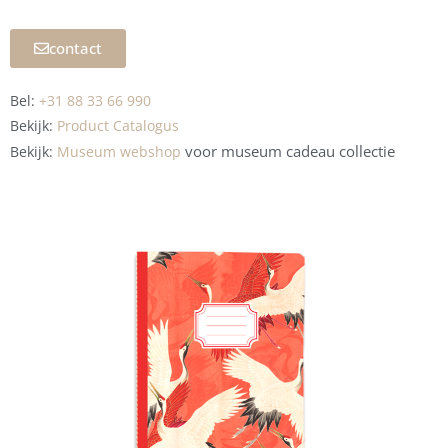
contact
Bel:
+31 88 33 66 990
Bekijk:
Product Catalogus
voor museum
cadeau collectie
Bekijk:
Museum webshop