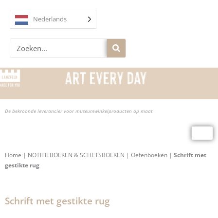
Overslaan
naar
Nederlands
inhoud
Zoek
op
De bekroonde leverancier voor museumwinkelproducten op maat
Home
|
NOTITIEBOEKEN & SCHETSBOEKEN
|
Oefenboeken
|
Schrift met
gestikte rug
Schrift met gestikte rug