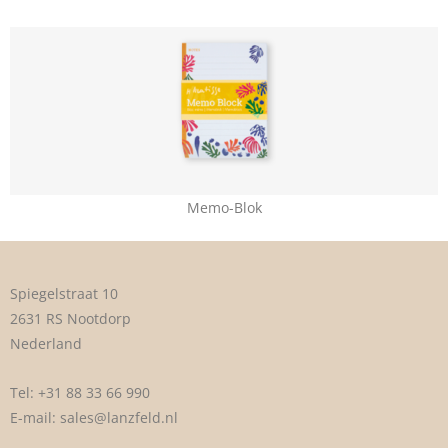
Memo-Blok
Spiegelstraat 10
2631 RS Nootdorp
Nederland
Tel:
+31 88 33 66 990
E-mail:
sales@lanzfeld.nl