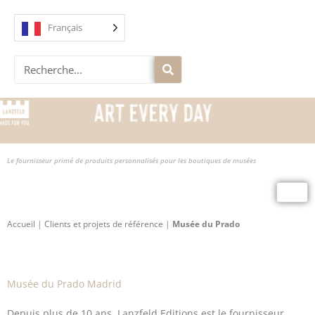
Skip
to
Français
content
Recherche
Le fournisseur primé de produits personnalisés pour les boutiques de musées
Accueil
|
Clients et projets de référence
|
Musée du Prado
Musée du Prado Madrid
Depuis plus de 10 ans, Lanzfeld Editions est le fournisseur