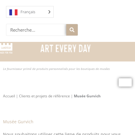
Skip
to
Français
content
Recherche
Le fournisseur primé de produits personnalisés pour les boutiques de musées
Accueil
|
Clients et projets de référence
|
Musée Gurvich
Musée Gurvich
Nous souhaitons utiliser cette ligne de produits pour vous