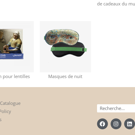
de cadeaux
du mu
n pour lentilles
Masques de nuit
 Catalogue
Recherche
Policy
s
F
I
L
a
n
i
c
s
n