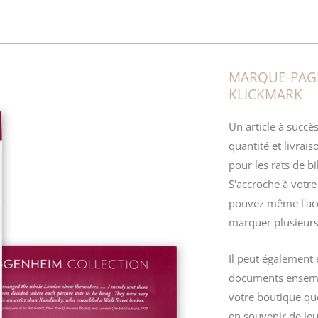
MARQUE-PAG
KLICKMARK
Un article à succè
quantité et livrai
pour les rats de b
S'accroche à votre
pouvez même l'acc
marquer plusieurs
Il peut également 
documents ensembl
votre boutique que
en souvenir de leur