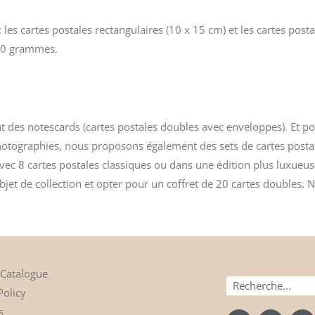
les cartes postales rectangulaires (10 x 15 cm) et les cartes posta
300 grammes.
nt des
notescards
(cartes postales doubles avec enveloppes). Et po
photographies, nous proposons également des sets de cartes posta
 avec 8 cartes postales classiques ou dans une édition plus luxueu
et de collection et opter pour un coffret de 20 cartes doubles. N
 Catalogue
Recherche
Policy
s
F
I
L